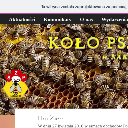
Ta witryna została zaprojektowana za pomocą
Aktualności
Komunikaty
O nas
Wydarzenia
KOŁO P
w NAK
Dni Ziemi
W dniu 27 kwietnia 2016 w ramach obchodów Pow