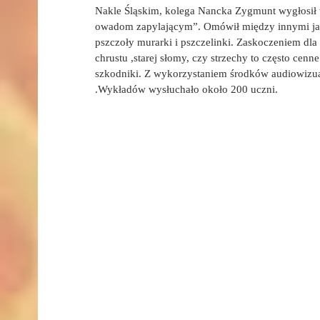
Nakle Śląskim, kolega Nancka Zygmunt wygłosił w
owadom zapylającym”. Omówił między innymi jaką 
pszczoły murarki i pszczelinki. Zaskoczeniem dla
chrustu ,starej słomy, czy strzechy to często cenn
szkodniki. Z wykorzystaniem środków audiowizua
.Wykładów wysłuchało około 200 uczni.