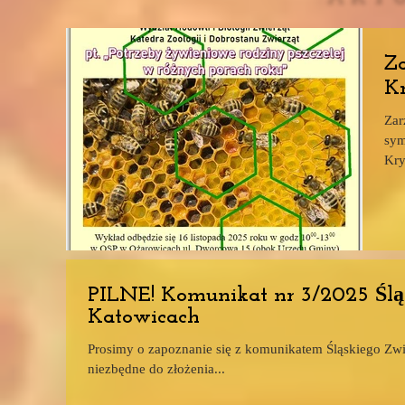
Z
Kr
Zar
sym
Kry
Zoo
psz
202
15 
będ
PILNE! Komunikat nr 3/2025 Ślą
Katowicach
Prosimy o zapoznanie się z komunikatem Śląskiego Zwi
niezbędne do złożenia...