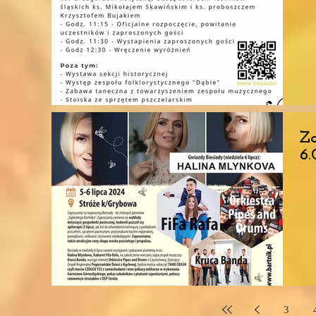
Za
6.
3