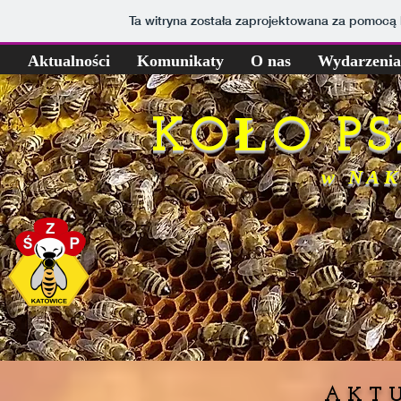
Ta witryna została zaprojektowana za pomocą
Aktualności
Komunikaty
O nas
Wydarzenia
KOŁO P
w NAK
AKT